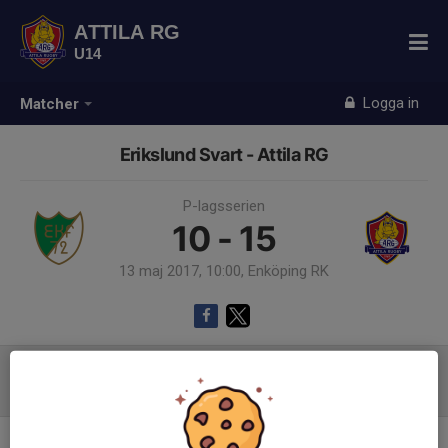
ATTILA RG
U14
Logga in
Matcher
Erikslund Svart - Attila RG
P-lagsserien
10 - 15
13 maj 2017, 10:00, Enköping RK
Referat