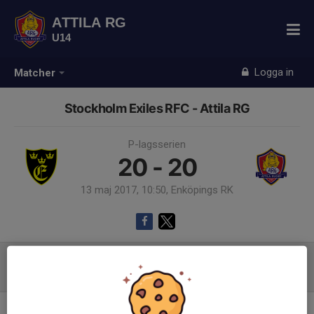
ATTILA RG
U14
Logga in
Matcher
Stockholm Exiles RFC - Attila RG
P-lagsserien
20 - 20
13 maj 2017, 10:50, Enköpings RK
Referat