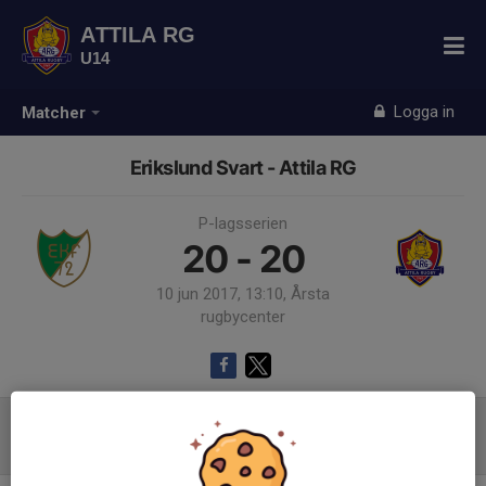
ATTILA RG
U14
Logga in
Matcher
Erikslund Svart - Attila RG
P-lagsserien
20 - 20
10 jun 2017, 13:10, Årsta
rugbycenter
Referat