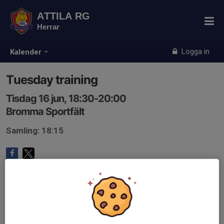
ATTILA RG
Herrar
Logga in
Kalender
Tuesday training
Tisdag 16 jun, 18:30-20:00
Bromma Sportfält
Samling: 18:15