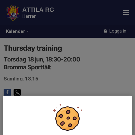
ATTILA RG
Herrar
Logga in
Kalender
Thursday training
Torsdag 18 jun, 18:30-20:00
Bromma Sportfält
Samling: 18:15