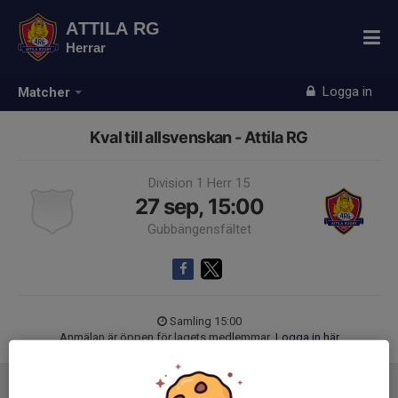
ATTILA RG
Herrar
Logga in
Matcher
Kval till allsvenskan - Attila RG
Division 1 Herr 15
27 sep, 15:00
Gubbängensfältet
Samling 15:00
Anmälan är öppen för lagets medlemmar.
Logga in här