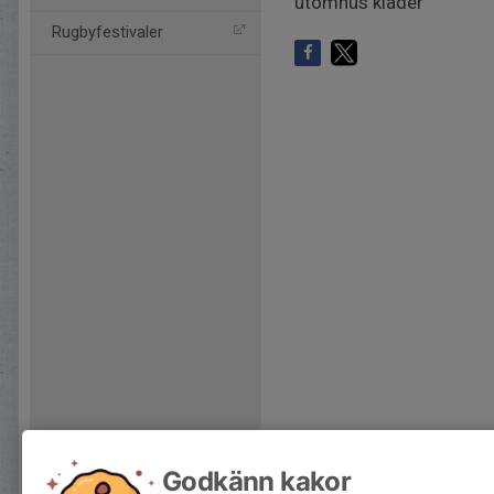
utomhus kläder
Rugbyfestivaler
Godkänn kakor