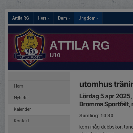
Attila RG
Herr
Dam
Ungdom
ATTILA RG
U10
utomhus träni
Hem
Lördag 5 apr 2025,
Nyheter
Bromma Sportfält,
Kalender
Samling: 10:30
Kontakt
kom ihåg dubbskor, tan