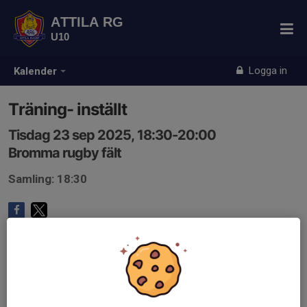
ATTILA RG
U10
Logga in
Kalender
Träning- inställt
Tisdag 23 sep 2025, 18:30-20:00
Bromma rugby fält
Samling: 18:30