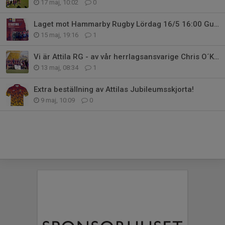
17 maj, 10:02
0
Laget mot Hammarby Rugby Lördag 16/5 16:00 Gubbängen rugbyplan
15 maj, 19:16
1
Vi är Attila RG - av vår herrlagsansvarige Chris O´Kane
13 maj, 08:34
1
Extra beställning av Attilas Jubileumsskjorta!
9 maj, 10:09
0