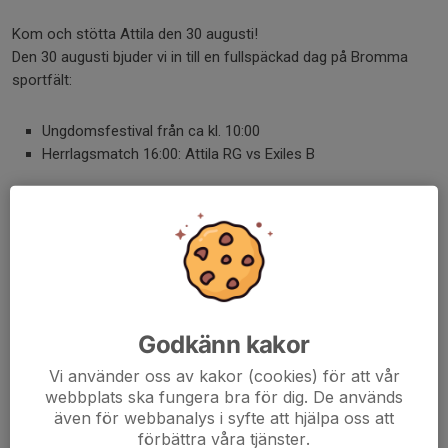
Kom och stötta Attila den 30 augusti!
Den 30 augusti bjuder vi in till en fullspäckad dag på Bromma
sportfält:
Ungdomsfestival från ca kl. 10:00
Herrlagsmatch 16:00: Attila RG vs Exiles B
Det kommer att finnas profilkläder och mat till försäljning – så ta
med familj och vänner och hjälp oss skapa en härlig
rugbystämning!
Dela nyhet
Godkänn kakor
Vi använder oss av kakor (cookies) för att vår
Kommentarer
webbplats ska fungera bra för dig. De används
även för webbanalys i syfte att hjälpa oss att
Philip Denbaum
23 aug 2025
förbättra våra tjänster.
A-laget!