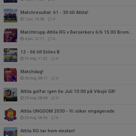
Matchresultat: 61 - 30 till Attila!
7 jun, 10:58
0
Matchtrupp Attila RG v Berserkers 6/6 15:00 Bromma sportfält
4 jun, 12:11
0
12 - 66 till Exiles B
31 maj, 11:22
0
Matchdag!
30 maj, 09:11
0
Attila golfar igen 6e Juli 10:00 på Viksjö GK!
25 maj, 08:38
0
Attila UNGDOM 2030 - Vi söker engagerade
20 maj, 06:56
0
Attila RG tar hem vinsten!