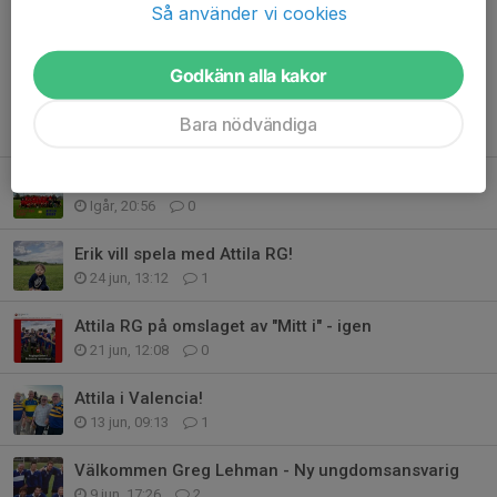
Så använder vi cookies
Godkänn alla kakor
Bara nödvändiga
Tidigare nyheter
Träningsmatch och Landskamp. Två viktiga händelser för Attila RG
Igår, 20:56
0
Erik vill spela med Attila RG!
24 jun, 13:12
1
Attila RG på omslaget av "Mitt i" - igen
21 jun, 12:08
0
Attila i Valencia!
13 jun, 09:13
1
Välkommen Greg Lehman - Ny ungdomsansvarig
9 jun, 17:26
2