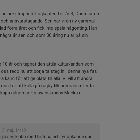
spelare i truppen. Lagkapten för året, Dante är en
 och ansvarstagande. Sen har vi en ny gammal
d förra året och fick inte spela någonting. Han
r några år sen och som 30 åring nu är på sin
te 10 år och tappat den attila kultur/andan som
 oss redo nu att börja ta steg in i denna nya fas
ra känd för att ge plats till alla. Vi vill att andra
oss för att kolla på rugby tillsammans eller ta
l skapa någon sorts svenskrugby Mecka i
13 maj, 14:13
g av en klubb med historia och nytänkande där