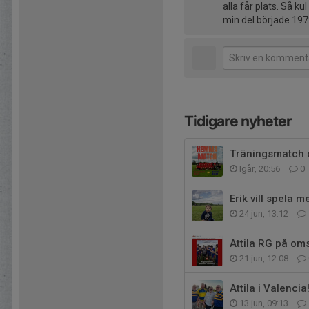
alla får plats. Så k
min del började 197
Tidigare nyheter
Träningsmatch o
Igår, 20:56
0
Erik vill spela m
24 jun, 13:12
Attila RG på omsl
21 jun, 12:08
Attila i Valencia
13 jun, 09:13