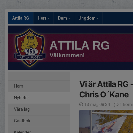
Attila RG
Herr
Dam
Ungdom
ATTILA RG
Välkommen!
Vi är Attila RG
Hem
Chris O´Kane
Nyheter
13 maj, 08:34
1 kom
Våra lag
Gästbok
Kalender