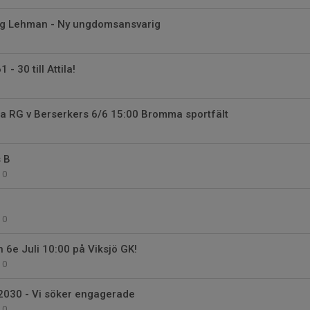
g Lehman - Ny ungdomsansvarig
 - 30 till Attila!
la RG v Berserkers 6/6 15:00 Bromma sportfält
s B
0
0
en 6e Juli 10:00 på Viksjö GK!
0
2030 - Vi söker engagerade
0