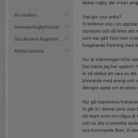
älskar rugby, där vi kan umg
Bli medlem
Vad gör oss unika?
Vi befinner oss i en uppsta
Svenska Rugbyförundet
styrelsen och då finns det 
som har gått före men vi kä
Stockholms Rugbyförund
fungerande förening med de
Attilas historia
Hur är stämningen inför s
Den bästa jag har upplevt i 
är så skitkul att vara en d
brinnande med energi och vi
återigen spela om en plats 
Hur går kaptenens/tränaren
Vi går in i denna serie utan
ett team som om några år k
och nu ska vi utveckla spela
oss kommande åren. Vi ska 