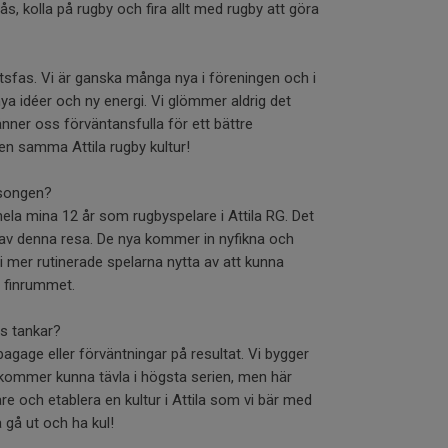
ås, kolla på rugby och fira allt med rugby att göra
rtsfas. Vi är ganska många nya i föreningen och i
nya idéer och ny energi. Vi glömmer aldrig det
nner oss förväntansfulla för ett bättre
n samma Attila rugby kultur!
äsongen?
hela mina 12 år som rugbyspelare i Attila RG. Det
el av denna resa. De nya kommer in nyfikna och
 mer rutinerade spelarna nytta av att kunna
i finrummet.
s tankar?
 bagage eller förväntningar på resultat. Vi bygger
ommer kunna tävla i högsta serien, men här
re och etablera en kultur i Attila som vi bär med
gå ut och ha kul!