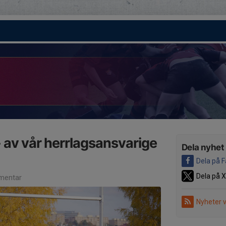
 - av vår herrlagsansvarige
Dela nyhet
Dela på 
Dela på X
mentar
Nyheter 