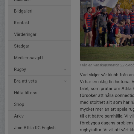
Bildgalleri
Kontakt
Värderingar
Stadgar
Medlemsavgift
Från en vänskapsmatch 22 okto
Rugby
Vad skiljer vår klubb från a
Bra att veta
Vi har en riktig fin histor
talet, som pratar om Attila 
Hitta till oss
försöker att hålla connect
med stolthet allt som har h
Shop
mycket mer än att spela rug
till ett bättre samhälle. Vi 
Arkiv
förebygga dagens problem f
Join Attila RG English
rugbykultur. Vi vill att vår