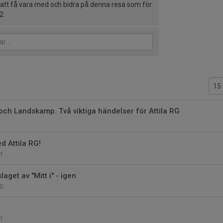
ul att få vara med och bidra på denna resa som för
2.
ch Landskamp. Två viktiga händelser för Attila RG
ed Attila RG!
1
aget av "Mitt i" - igen
0
!
1