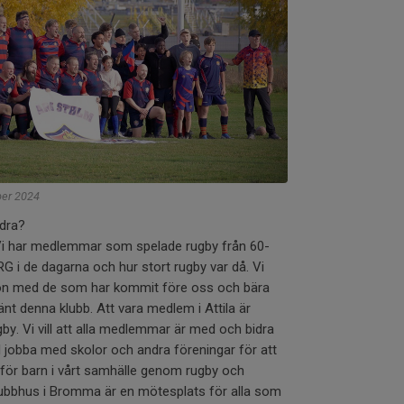
ber 2024
ndra?
ia. Vi har medlemmar som spelade rugby från 60-
RG i de dagarna och hur stort rugby var då. Vi
ion med de som har kommit före oss och bära
änt denna klubb. Att vara medlem i Attila är
by. Vi vill att alla medlemmar är med och bidra
vill jobba med skolor och andra föreningar för att
ör barn i vårt samhälle genom rugby och
t klubbhus i Bromma är en mötesplats för alla som