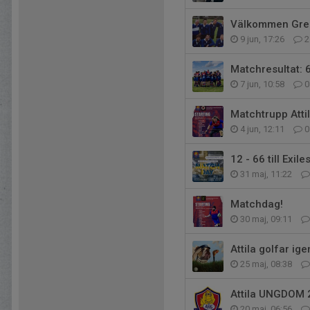
Välkommen Gre
9 jun, 17:26
2
Matchresultat: 61
7 jun, 10:58
0
Matchtrupp Atti
4 jun, 12:11
0
12 - 66 till Exile
31 maj, 11:22
Matchdag!
30 maj, 09:11
Attila golfar ig
25 maj, 08:38
Attila UNGDOM 
20 maj, 06:56