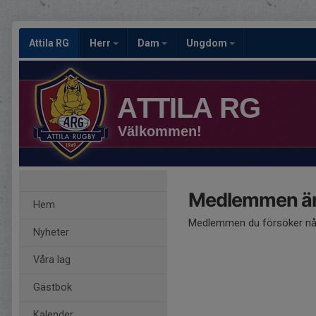
Attila RG
Herr
Dam
Ungdom
ATTILA RG
Välkommen!
Medlemmen är
Hem
Medlemmen du försöker nå 
Nyheter
Våra lag
Gästbok
Kalender