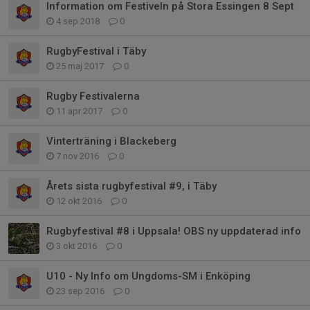
Information om Festiveln på Stora Essingen 8 Sept
4 sep 2018
0
RugbyFestival i Täby
25 maj 2017
0
Rugby Festivalerna
11 apr 2017
0
Vinterträning i Blackeberg
7 nov 2016
0
Årets sista rugbyfestival #9, i Täby
12 okt 2016
0
Rugbyfestival #8 i Uppsala! OBS ny uppdaterad info
3 okt 2016
0
U10 - Ny Info om Ungdoms-SM i Enköping
23 sep 2016
0