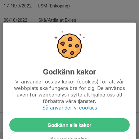
17-18/9/2022 USM (Enköping)
08/10/2022 Skå/Attila at Exiles
15/10/2022 Skå/Attila at Hammarby
Dela nyhet
Kommentarer
Godkänn kakor
Vi använder oss av kakor (cookies) för att vår
webbplats ska fungera bra för dig. De används
även för webbanalys i syfte att hjälpa oss att
förbättra våra tjänster.
Tidigare nyheter
Så använder vi cookies
Ungdom rugby festivaler i Stockolm region 2025
Godkänn alla kakor
2 maj 2025
0
Bara nödvändiga