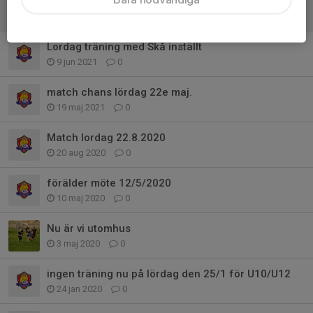
2022 Season
2 maj 2022
0
Lordag träning med Skå inställt
9 jun 2021
0
match chans lördag 22e maj.
19 maj 2021
0
Match lordag 22.8.2020
20 aug 2020
0
förälder möte 12/5/2020
10 maj 2020
0
Nu är vi utomhus
3 maj 2020
0
ingen träning nu på lördag den 25/1 för U10/U12
24 jan 2020
0