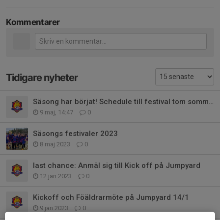
Kommentarer
Tidigare nyheter
Säsong har börjat! Schedule till festival tom sommer
9 maj, 14:47
0
Säsongs festivaler 2023
8 maj 2023
0
last chance: Anmäl sig till Kick off på Jumpyard
12 jan 2023
0
Kickoff och Föäldrarmöte på Jumpyard 14/1
9 jan 2023
0