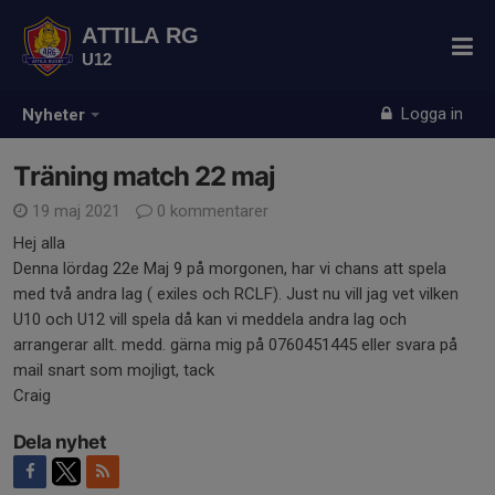
ATTILA RG
U12
Logga in
Nyheter
Träning match 22 maj
19 maj 2021
0 kommentarer
Hej alla
Denna lördag 22e Maj 9 på morgonen, har vi chans att spela
med två andra lag ( exiles och RCLF). Just nu vill jag vet vilken
U10 och U12 vill spela då kan vi meddela andra lag och
arrangerar allt. medd. gärna mig på 0760451445 eller svara på
mail snart som mojligt, tack
Craig
Dela nyhet