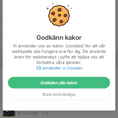
2022 season
2 maj 2022
0
USM. N anmäla jag Attila U10/U12
8 sep 2021
1
Godkänn kakor
Träning med Skå - inställt
10 jun 2021
0
Vi använder oss av kakor (cookies) för att vår
webbplats ska fungera bra för dig. De används
Träning match 22 maj
även för webbanalys i syfte att hjälpa oss att
förbättra våra tjänster.
19 maj 2021
0
Så använder vi cookies
Chans för match May 15th 2021
9 maj 2021
0
Godkänn alla kakor
Spel match med Skå 22/8/2020
Bara nödvändiga
20 aug 2020
0
Xtra träning U10/U12 1400 till 1500 13e Juni
12 jun 2020
0