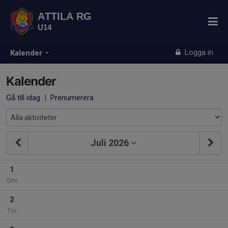
ATTILA RG
U14
Logga in
Kalender
Kalender
Gå till idag
|
Prenumerera
Juli 2026
1
Ons
2
Tor