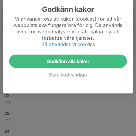
Fre
Godkänn kakor
18
Vi använder oss av kakor (cookies) för att vår
Lör
webbplats ska fungera bra för dig. De används
även för webbanalys i syfte att hjälpa oss att
19
förbättra våra tjänster.
Sön
Så använder vi cookies
v.30
20
Godkänn alla kakor
Mån
Bara nödvändiga
21
Tis
22
Ons
23
Tor
24