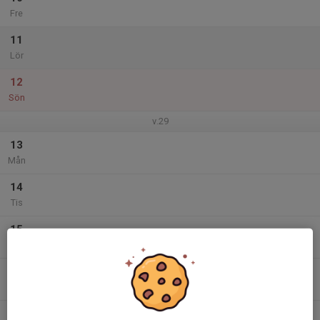
Fre
11
Lör
12
Sön
v.29
13
Mån
14
Tis
15
Ons
16
Tor
17