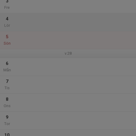
3
Fre
4
Lör
5
Sön
v.28
6
Mån
7
Tis
8
Ons
9
Tor
10