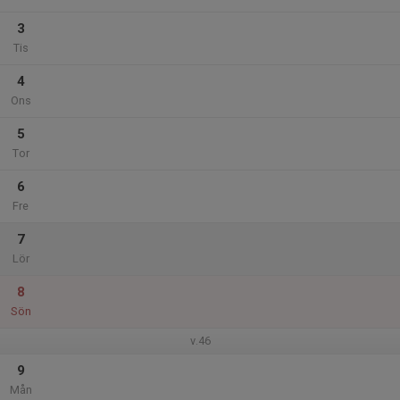
3
Tis
4
Ons
5
Tor
6
Fre
7
Lör
8
Sön
v.46
9
Mån