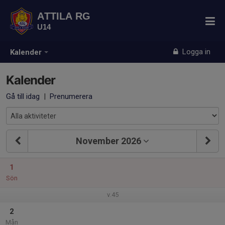
ATTILA RG
U14
Logga in
Kalender
Kalender
Gå till idag
|
Prenumerera
November 2026
1
Sön
v.45
2
Mån