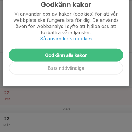
Godkänn kakor
17
Tis
Vi använder oss av kakor (cookies) för att vår
webbplats ska fungera bra för dig. De används
18
även för webbanalys i syfte att hjälpa oss att
Ons
förbättra våra tjänster.
Så använder vi cookies
19
Tor
Godkänn alla kakor
20
Fre
Bara nödvändiga
21
Lör
22
Sön
v.48
23
Mån