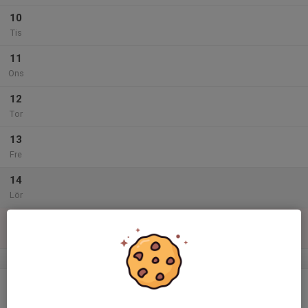
10
Tis
11
Ons
12
Tor
13
Fre
14
Lör
15
Sön
v.47
16
Mån