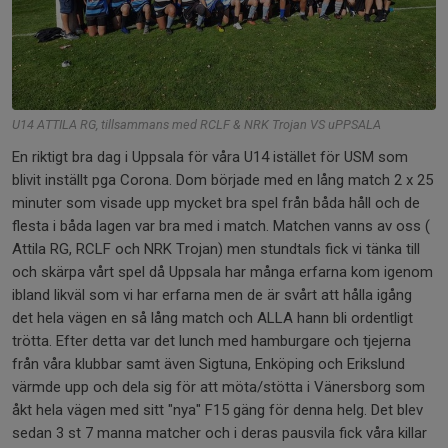
U14 ATTILA RG, tillsammans med RCLF & NRK Trojan VS uPPSALA
En riktigt bra dag i Uppsala för våra U14 istället för USM som
blivit inställt pga Corona. Dom började med en lång match 2 x 25
minuter som visade upp mycket bra spel från båda håll och de
flesta i båda lagen var bra med i match. Matchen vanns av oss (
Attila RG, RCLF och NRK Trojan) men stundtals fick vi tänka till
och skärpa vårt spel då Uppsala har många erfarna kom igenom
ibland likväl som vi har erfarna men de är svårt att hålla igång
det hela vägen en så lång match och ALLA hann bli ordentligt
trötta. Efter detta var det lunch med hamburgare och tjejerna
från våra klubbar samt även Sigtuna, Enköping och Erikslund
värmde upp och dela sig för att möta/stötta i Vänersborg som
åkt hela vägen med sitt "nya" F15 gäng för denna helg. Det blev
sedan 3 st 7 manna matcher och i deras pausvila fick våra killar