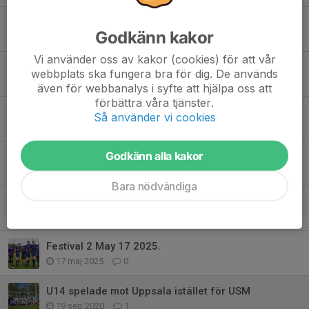
KIck off: Höst 2026
Godkänn kakor
3 aug, 08:07
1
Vi använder oss av kakor (cookies) för att vår
Ingen träning den 16e juni pga sjukdom
webbplats ska fungera bra för dig. De används
16 jun, 13:06
0
även för webbanalys i syfte att hjälpa oss att
förbättra våra tjänster.
Festival schedule tom sommer
Så använder vi cookies
9 maj, 14:49
0
Godkänn alla kakor
U14 Englands inbjudningsturné
11 sep 2025
0
Bara nödvändiga
Festival 3 med U14
26 maj 2025
0
Festival 2 May 17 2025.
17 maj 2025
0
U14 spelade mot Uppsala istället för USM
19 sep 2020
1