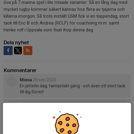
öva på 7 manna spel i lite mixade varianter. Så en lång dag med
mycket rugby kommer säkert kännas hos flera av tjejerna och
killarna imorgon. Så trots inställt USM fick vi en toppendag, stort
tack till Eric B och Andrea (RCLF) för coachning m.m. samt
Henke mfl i Uppsala som fixat ihop denna dag
Dela nyhet
Kommentarer
Minna
20 sep 2020
En jättefin dag, fantastiskt gäng - och även ett stort tack
till dig Sören!
Tidigare nyheter