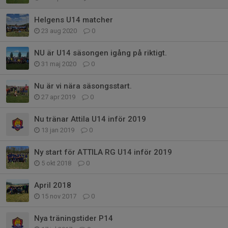
Helgens U14 matcher
23 aug 2020
0
NU är U14 säsongen igång på riktigt.
31 maj 2020
0
Nu är vi nära säsongsstart.
27 apr 2019
0
Nu tränar Attila U14 inför 2019
13 jan 2019
0
Ny start för ATTILA RG U14 inför 2019
5 okt 2018
0
April 2018
15 nov 2017
0
Nya träningstider P14