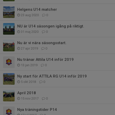
Helgens U14 matcher
23 aug 2020
0
NU är U14 säsongen igång på riktigt.
31 maj 2020
0
Nu är vi nära säsongsstart.
27 apr 2019
0
Nu tränar Attila U14 inför 2019
13 jan 2019
0
Ny start för ATTILA RG U14 inför 2019
5 okt 2018
0
April 2018
15 nov 2017
0
Nya träningstider P14