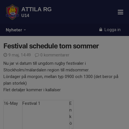
ATTILA RG
U14
Logga in
Nyheter
Festival schedule tom sommer
9 maj, 14:49
0 kommentarer
Nu jar vi datum till ungdom rugby festivaler i
Stockholm/mälardalen region till midsommer.
Lördager på morgon, mellan typ 0900 och 1300 (det beror på
plan storlek)
Flet detaljer kommer i kallalser
16-May
Festival 1
E
n
k
ö