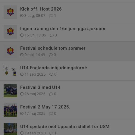
KIck off: Höst 2026
3 aug, 08:07
1
Ingen träning den 16e juni pga sjukdom
16 jun, 13:06
0
Festival schedule tom sommer
9 maj, 14:49
0
U14 Englands inbjudningsturné
11 sep 2025
0
Festival 3 med U14
26 maj 2025
0
Festival 2 May 17 2025.
17 maj 2025
0
U14 spelade mot Uppsala istället för USM
19 sep 2020
1