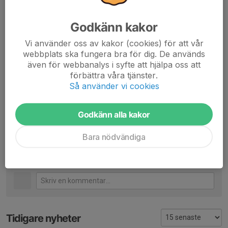
b
y
Godkänn kakor
kl
Vi använder oss av kakor (cookies) för att vår
u
webbplats ska fungera bra för dig. De används
b
även för webbanalys i syfte att hjälpa oss att
b
förbättra våra tjänster.
Så använder vi cookies
Attila har egen festival i den 22e Augusti
Dela nyhet
Godkänn alla kakor
Bara nödvändiga
Kommentarer
Tidigare nyheter