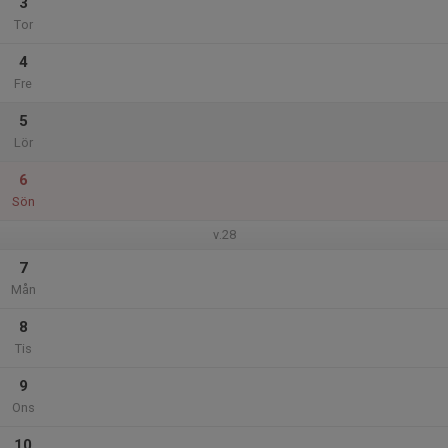
3
Tor
4
Fre
5
Lör
6
Sön
v.28
7
Mån
8
Tis
9
Ons
10