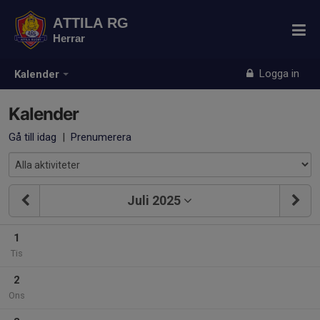
ATTILA RG
Herrar
Logga in
Kalender
Kalender
Gå till idag
|
Prenumerera
Juli 2025
1
Tis
2
Ons