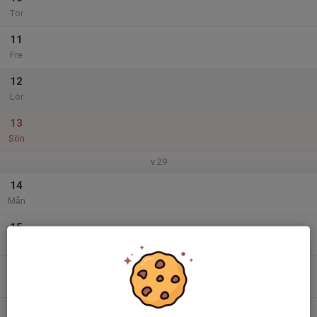
Tor
11
Fre
12
Lör
13
Sön
v.29
14
Mån
15
Tis
16
Ons
17