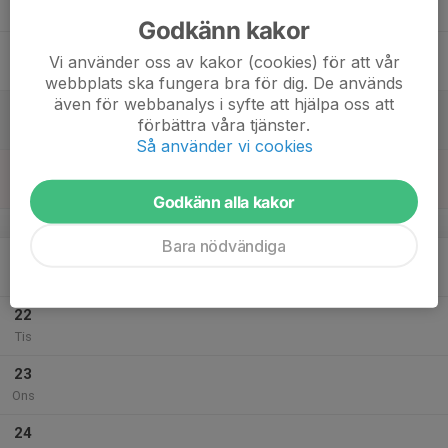
Tor
Godkänn kakor
18
Vi använder oss av kakor (cookies) för att vår
Fre
webbplats ska fungera bra för dig. De används
även för webbanalys i syfte att hjälpa oss att
19
förbättra våra tjänster.
Lör
Så använder vi cookies
20
Sön
Godkänn alla kakor
v.30
Bara nödvändiga
21
Mån
22
Tis
23
Ons
24