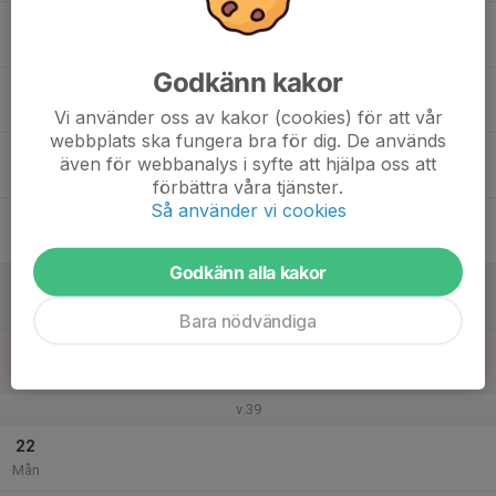
16
18:30
Träning
20:00
Tis
Bromma Rugby Ground
Godkänn kakor
17
Ons
Vi använder oss av kakor (cookies) för att vår
webbplats ska fungera bra för dig. De används
18
18:30
Träning- Team run
även för webbanalys i syfte att hjälpa oss att
20:00
Tor
Bromma Rugby Ground
förbättra våra tjänster.
Så använder vi cookies
19
Fre
Godkänn alla kakor
20
Lör
Bara nödvändiga
21
Sön
v.39
22
Mån