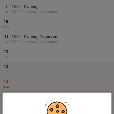
9
18:30
Träning
20:00
Tis
Bromma Rugby Ground
10
Ons
11
18:30
Träning- Team run
20:00
Tor
Bromma Rugby Ground
12
Fre
13
Lör
14
Sön
v.38
15
Mån