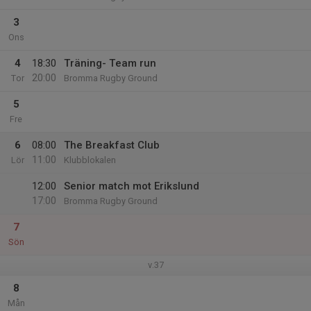
3
Ons
4
18:30
Träning- Team run
20:00
Tor
Bromma Rugby Ground
5
Fre
6
08:00
The Breakfast Club
11:00
Lör
Klubblokalen
12:00
Senior match mot Erikslund
17:00
Bromma Rugby Ground
7
Sön
v.37
8
Mån