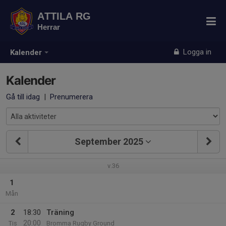
ATTILA RG
Herrar
Logga in
Kalender
Kalender
Gå till idag
|
Prenumerera
September 2025
v.36
1
Mån
2
18:30
Träning
20:00
Tis
Bromma Rugby Ground